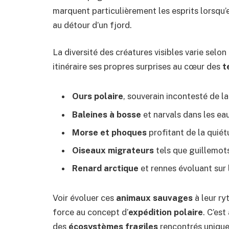
marquent particulièrement les esprits lorsqu’
au détour d’un fjord.
La diversité des créatures visibles varie selon
itinéraire ses propres surprises au cœur des
t
Ours polaire
, souverain incontesté de l
Baleines à bosse
et narvals dans les e
Morse et phoques
profitant de la quié
Oiseaux migrateurs
tels que guillemots
Renard arctique
et rennes évoluant sur 
Voir évoluer ces
animaux sauvages
à leur ry
force au concept d’
expédition polaire
. C’es
des
écosystèmes fragiles
rencontrés unique