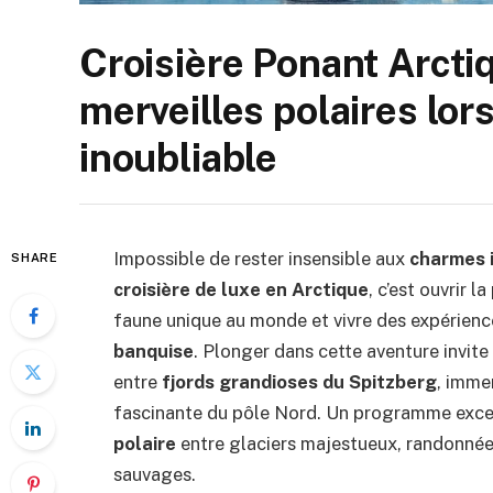
Croisière Ponant Arctiq
merveilles polaires lor
inoubliable
Impossible de rester insensible aux
charmes i
SHARE
croisière de luxe en Arctique
, c’est ouvrir l
faune unique au monde et vivre des expérien
banquise
. Plonger dans cette aventure invite
entre
fjords grandioses du Spitzberg
, imme
fascinante du pôle Nord. Un programme except
polaire
entre glaciers majestueux, randonnées
sauvages.